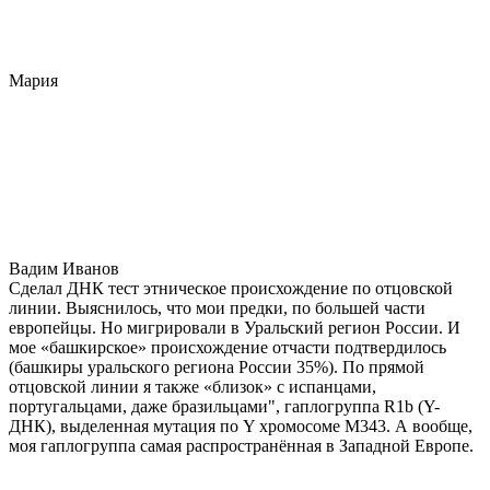
Мария
Вадим Иванов
Сделал ДНК тест этническое происхождение по отцовской
линии. Выяснилось, что мои предки, по большей части
европейцы. Но мигрировали в Уральский регион России. И
мое «башкирское» происхождение отчасти подтвердилось
(башкиры уральского региона России 35%). По прямой
отцовской линии я также «близок» с испанцами,
португальцами, даже бразильцами", гаплогруппа R1b (Y-
ДНК), выделенная мутация по Y хромосоме М343. А вообще,
моя гаплогруппа самая распространённая в Западной Европе.