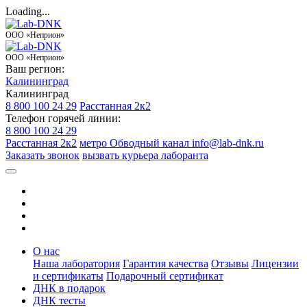
Loading...
ООО «Неприон»
ООО «Неприон»
Ваш регион:
Калининград
Калининград
8 800 100 24 29
Расстанная 2к2
Телефон горячей линии:
8 800 100 24 29
Расстанная 2к2
метро Обводный канал
info@lab-dnk.ru
Заказать звонок
вызвать курьера лаборанта
О нас
Наша лаборатория
Гарантия качества
Отзывы
Лицензии
и сертификаты
Подарочный сертификат
ДНК в подарок
ДНК тесты