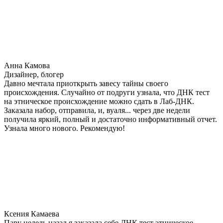
Анна Камова
Дизайнер, блогер
Давно мечтала приоткрыть завесу тайны своего
происхождения. Случайно от подруги узнала, что ДНК тест
на этническое происхождение можно сдать в Лаб-ДНК.
Заказала набор, отправила, и, вуаля... через две недели
получила яркий, полный и достаточно информативный отчет.
Узнала много нового. Рекомендую!
Ксения Камаева
Пару недель назад я заказала себе ДНК тест этническое