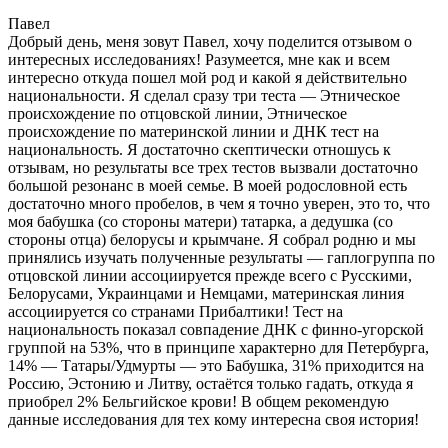
Павел
Добрый день, меня зовут Павел, хочу поделится отзывом о
интересных исследованиях! Разумеется, мне как и всем
интересно откуда пошел мой род и какой я действительно
национальности. Я сделал сразу три теста — Этническое
происхождение по отцовской линии, Этническое
происхождение по материнской линии и ДНК тест на
национальность. Я достаточно скептически отношусь к
отзывам, но результаты все трех тестов вызвали достаточно
большой резонанс в моей семье. В моей родословной есть
достаточно много пробелов, в чем я точно уверен, это то, что
моя бабушка (со стороны матери) татарка, а дедушка (со
стороны отца) белорусы и крымчане. Я собрал родню и мы
принялись изучать полученные результаты — гаплогруппа по
отцовской линии ассоциируется прежде всего с Русскими,
Белорусами, Украинцами и Немцами, материнская линия
ассоциируется со странами Прибалтики! Тест на
национальность показал совпадение ДНК с финно-угорской
группой на 53%, что в принципе характерно для Петербурга,
14% — Татары/Удмурты — это Бабушка, 31% приходится на
Россию, Эстонию и Литву, остаётся только гадать, откуда я
приобрел 2% Бельгийское крови! В общем рекомендую
данные исследования для тех кому интересна своя история!