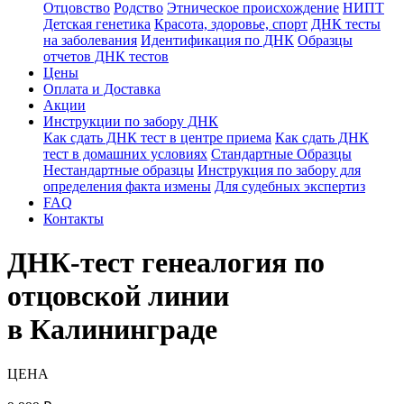
Отцовство
Родство
Этническое происхождение
НИПТ
Детская генетика
Красота, здоровье, спорт
ДНК тесты
на заболевания
Идентификация по ДНК
Образцы
отчетов ДНК тестов
Цены
Оплата и Доставка
Акции
Инструкции по забору ДНК
Как сдать ДНК тест в центре приема
Как сдать ДНК
тест в домашних условиях
Стандартные Образцы
Нестандартные образцы
Инструкция по забору для
определения факта измены
Для судебных экспертиз
FAQ
Контакты
ДНК-тест генеалогия по
отцовской линии
в Калининграде
ЦЕНА