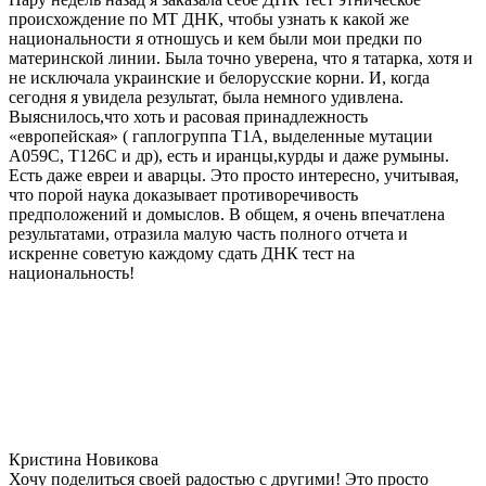
происхождение по МТ ДНК, чтобы узнать к какой же
национальности я отношусь и кем были мои предки по
материнской линии. Была точно уверена, что я татарка, хотя и
не исключала украинские и белорусские корни. И, когда
сегодня я увидела результат, была немного удивлена.
Выяснилось,что хоть и расовая принадлежность
«европейская» ( гаплогруппа T1A, выделенные мутации
A059C, T126C и др), есть и иранцы,курды и даже румыны.
Есть даже евреи и аварцы. Это просто интересно, учитывая,
что порой наука доказывает противоречивость
предположений и домыслов. В общем, я очень впечатлена
результатами, отразила малую часть полного отчета и
искренне советую каждому сдать ДНК тест на
национальность!
Кристина Новикова
Хочу поделиться своей радостью с другими! Это просто