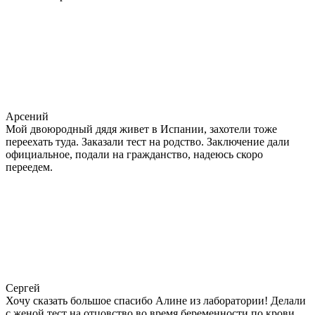
Арсений
Мой двоюродный дядя живет в Испании, захотели тоже
переехать туда. Заказали тест на родство. Заключение дали
официальное, подали на гражданство, надеюсь скоро
переедем.
Сергей
Хочу сказать большое спасибо Алине из лаборатории! Делали
с женой тест на отцовство во время беременности по крови