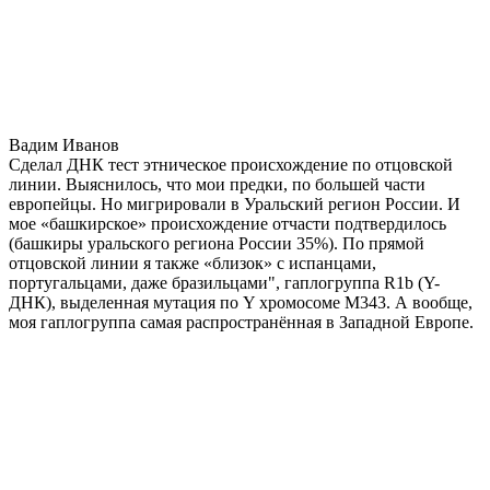
Вадим Иванов
Сделал ДНК тест этническое происхождение по отцовской
линии. Выяснилось, что мои предки, по большей части
европейцы. Но мигрировали в Уральский регион России. И
мое «башкирское» происхождение отчасти подтвердилось
(башкиры уральского региона России 35%). По прямой
отцовской линии я также «близок» с испанцами,
португальцами, даже бразильцами", гаплогруппа R1b (Y-
ДНК), выделенная мутация по Y хромосоме М343. А вообще,
моя гаплогруппа самая распространённая в Западной Европе.