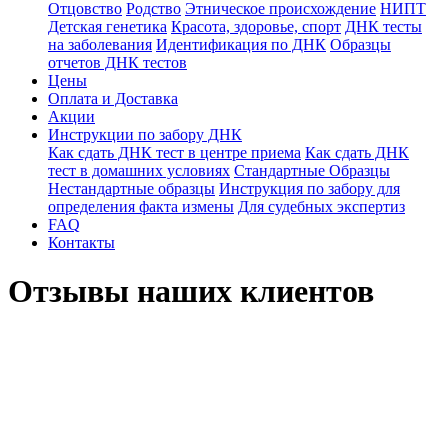
Отцовство
Родство
Этническое происхождение
НИПТ
Детская генетика
Красота, здоровье, спорт
ДНК тесты
на заболевания
Идентификация по ДНК
Образцы
отчетов ДНК тестов
Цены
Оплата и Доставка
Акции
Инструкции по забору ДНК
Как сдать ДНК тест в центре приема
Как сдать ДНК
тест в домашних условиях
Стандартные Образцы
Нестандартные образцы
Инструкция по забору для
определения факта измены
Для судебных экспертиз
FAQ
Контакты
Отзывы наших клиентов