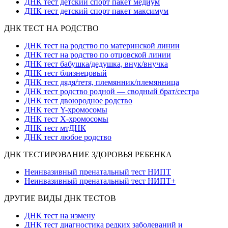
ДНК тест детский спорт пакет медиум
ДНК тест детский спорт пакет максимум
ДНК ТЕСТ НА РОДСТВО
ДНК тест на родство по материнской линии
ДНК тест на родство по отцовской линии
ДНК тест бабушка/дедушка, внук/внучка
ДНК тест близнецовый
ДНК тест дядя/тетя, племянник/племянница
ДНК тест родство родной — сводный брат/сестра
ДНК тест двоюродное родство
ДНК тест Y-хромосомы
ДНК тест X-хромосомы
ДНК тест мтДНК
ДНК тест любое родство
ДНК ТЕСТИРОВАНИЕ ЗДОРОВЬЯ РЕБЕНКА
Неинвазивный пренатальный тест НИПТ
Неинвазивный пренатальный тест НИПТ+
ДРУГИЕ ВИДЫ ДНК ТЕСТОВ
ДНК тест на измену
ДНК тест диагностика редких заболеваний и