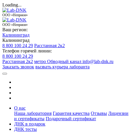
Loading...
ООО «Неприон»
ООО «Неприон»
Ваш регион:
Калининград
Калининград
8 800 100 24 29
Расстанная 2к2
Телефон горячей линии:
8 800 100 24 29
Расстанная 2к2
метро Обводный канал
info@lab-dnk.ru
Заказать звонок
вызвать курьера лаборанта
О нас
Наша лаборатория
Гарантия качества
Отзывы
Лицензии
и сертификаты
Подарочный сертификат
ДНК в подарок
ДНК тесты