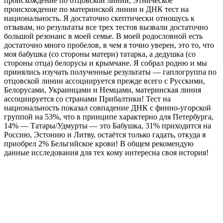
происхождение по отцовской линии, Этническое
происхождение по материнской линии и ДНК тест на
национальность. Я достаточно скептически отношусь к
отзывам, но результаты все трех тестов вызвали достаточно
большой резонанс в моей семье. В моей родословной есть
достаточно много пробелов, в чем я точно уверен, это то, что
моя бабушка (со стороны матери) татарка, а дедушка (со
стороны отца) белорусы и крымчане. Я собрал родню и мы
принялись изучать полученные результаты — гаплогруппа по
отцовской линии ассоциируется прежде всего с Русскими,
Белорусами, Украинцами и Немцами, материнская линия
ассоциируется со странами Прибалтики! Тест на
национальность показал совпадение ДНК с финно-угорской
группой на 53%, что в принципе характерно для Петербурга,
14% — Татары/Удмурты — это Бабушка, 31% приходится на
Россию, Эстонию и Литву, остаётся только гадать, откуда я
приобрел 2% Бельгийское крови! В общем рекомендую
данные исследования для тех кому интересна своя история!