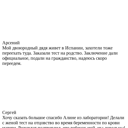
Арсений
Мой двоюродный дядя живет в Испании, захотели тоже
переехать туда. Заказали тест на родство. Заключение дали
официальное, подали на гражданство, надеюсь скоро
переедем.
Сергей
Хочу сказать большое спасибо Алине из лаборатории! Делали
с женой тест на отцовство во время беременности по крови
матери. Результат подтвердил, что ребенок мой, мы довольны!