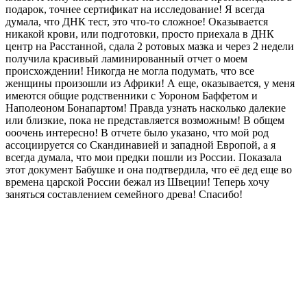
подарок, точнее сертификат на исследование! Я всегда
думала, что ДНК тест, это что-то сложное! Оказывается
никакой крови, или подготовки, просто приехала в ДНК
центр на Расстанной, сдала 2 ротовых мазка и через 2 недели
получила красивый ламинированный отчет о моем
происхождении! Никогда не могла подумать, что все
женщины произошли из Африки! А еще, оказывается, у меня
имеются общие родственники с Уороном Баффетом и
Наполеоном Бонапартом! Правда узнать насколько далекие
или близкие, пока не представляется возможным! В общем
ооочень интересно! В отчете было указано, что мой род
ассоциируется со Скандинавией и западной Европой, а я
всегда думала, что мои предки пошли из России. Показала
этот документ Бабушке и она подтвердила, что её дед еще во
времена царской России бежал из Швеции! Теперь хочу
заняться составлением семейного древа! Спасибо!