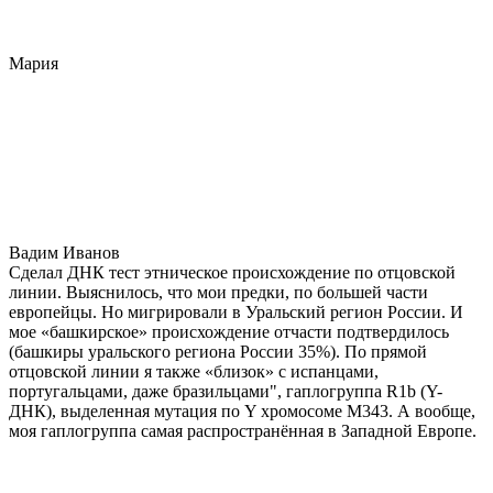
Мария
Вадим Иванов
Сделал ДНК тест этническое происхождение по отцовской
линии. Выяснилось, что мои предки, по большей части
европейцы. Но мигрировали в Уральский регион России. И
мое «башкирское» происхождение отчасти подтвердилось
(башкиры уральского региона России 35%). По прямой
отцовской линии я также «близок» с испанцами,
португальцами, даже бразильцами", гаплогруппа R1b (Y-
ДНК), выделенная мутация по Y хромосоме М343. А вообще,
моя гаплогруппа самая распространённая в Западной Европе.