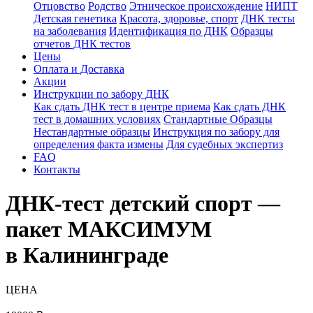
Отцовство
Родство
Этническое происхождение
НИПТ
Детская генетика
Красота, здоровье, спорт
ДНК тесты
на заболевания
Идентификация по ДНК
Образцы
отчетов ДНК тестов
Цены
Оплата и Доставка
Акции
Инструкции по забору ДНК
Как сдать ДНК тест в центре приема
Как сдать ДНК
тест в домашних условиях
Стандартные Образцы
Нестандартные образцы
Инструкция по забору для
определения факта измены
Для судебных экспертиз
FAQ
Контакты
ДНК-тест детский спорт —
пакет МАКСИМУМ
в Калининграде
ЦЕНА