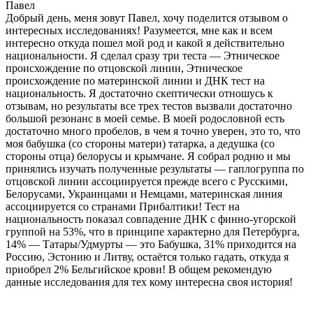
Павел
Добрый день, меня зовут Павел, хочу поделится отзывом о
интересных исследованиях! Разумеется, мне как и всем
интересно откуда пошел мой род и какой я действительно
национальности. Я сделал сразу три теста — Этническое
происхождение по отцовской линии, Этническое
происхождение по материнской линии и ДНК тест на
национальность. Я достаточно скептически отношусь к
отзывам, но результаты все трех тестов вызвали достаточно
большой резонанс в моей семье. В моей родословной есть
достаточно много пробелов, в чем я точно уверен, это то, что
моя бабушка (со стороны матери) татарка, а дедушка (со
стороны отца) белорусы и крымчане. Я собрал родню и мы
принялись изучать полученные результаты — гаплогруппа по
отцовской линии ассоциируется прежде всего с Русскими,
Белорусами, Украинцами и Немцами, материнская линия
ассоциируется со странами Прибалтики! Тест на
национальность показал совпадение ДНК с финно-угорской
группой на 53%, что в принципе характерно для Петербурга,
14% — Татары/Удмурты — это Бабушка, 31% приходится на
Россию, Эстонию и Литву, остаётся только гадать, откуда я
приобрел 2% Бельгийское крови! В общем рекомендую
данные исследования для тех кому интересна своя история!