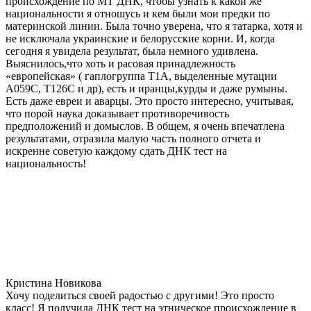
происхождение по МТ ДНК, чтобы узнать к какой же
национальности я отношусь и кем были мои предки по
материнской линии. Была точно уверена, что я татарка, хотя и
не исключала украинские и белорусские корни. И, когда
сегодня я увидела результат, была немного удивлена.
Выяснилось,что хоть и расовая принадлежность
«европейская» ( гаплогруппа T1A, выделенные мутации
A059C, T126C и др), есть и иранцы,курды и даже румыны.
Есть даже евреи и аварцы. Это просто интересно, учитывая,
что порой наука доказывает противоречивость
предположений и домыслов. В общем, я очень впечатлена
результатами, отразила малую часть полного отчета и
искренне советую каждому сдать ДНК тест на
национальность!
Кристина Новикова
Хочу поделиться своей радостью с другими! Это просто
класс! Я получила ДНК тест на этническое происхождение в