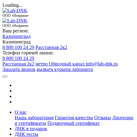
Loading...
ООО «Неприон»
ООО «Неприон»
Ваш регион:
Калининград
Калининград
8 800 100 24 29
Расстанная 2к2
Телефон горячей линии:
8 800 100 24 29
Расстанная 2к2
метро Обводный канал
info@lab-dnk.ru
Заказать звонок
вызвать курьера лаборанта
О нас
Наша лаборатория
Гарантия качества
Отзывы
Лицензии
и сертификаты
Подарочный сертификат
ДНК в подарок
ДНК тесты