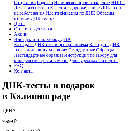
Отцовство
Родство
Этническое происхождение
НИПТ
Детская генетика
Красота, здоровье, спорт
ДНК тесты
на заболевания
Идентификация по ДНК
Образцы
отчетов ДНК тестов
Цены
Оплата и Доставка
Акции
Инструкции по забору ДНК
Как сдать ДНК тест в центре приема
Как сдать ДНК
тест в домашних условиях
Стандартные Образцы
Нестандартные образцы
Инструкция по забору для
определения факта измены
Для судебных экспертиз
FAQ
Контакты
ДНК-тесты в подарок
в Калининграде
ЦЕНА
9 999
₽