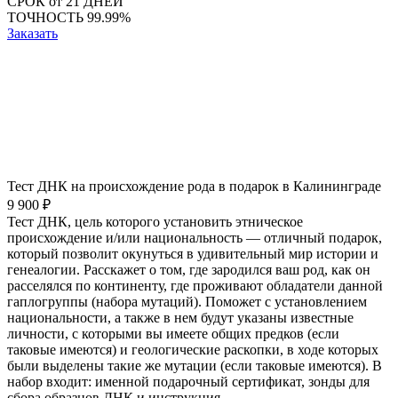
СРОК
от 21 ДНЕЙ
ТОЧНОСТЬ
99.99%
Заказать
Тест ДНК на происхождение рода в подарок в Калининграде
9 900 ₽
Тест ДНК, цель которого установить этническое
происхождение и/или национальность — отличный подарок,
который позволит окунуться в удивительный мир истории и
генеалогии. Расскажет о том, где зародился ваш род, как он
расселялся по континенту, где проживают обладатели данной
гаплогруппы (набора мутаций). Поможет с установлением
национальности, а также в нем будут указаны известные
личности, с которыми вы имеете общих предков (если
таковые имеются) и геологические раскопки, в ходе которых
были выделены такие же мутации (если таковые имеются). В
набор входит: именной подарочный сертификат, зонды для
сбора образцов ДНК и инструкция.