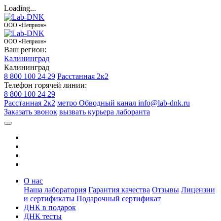
Loading...
ООО «Неприон»
ООО «Неприон»
Ваш регион:
Калининград
Калининград
8 800 100 24 29
Расстанная 2к2
Телефон горячей линии:
8 800 100 24 29
Расстанная 2к2
метро Обводный канал
info@lab-dnk.ru
Заказать звонок
вызвать курьера лаборанта
О нас
Наша лаборатория
Гарантия качества
Отзывы
Лицензии
и сертификаты
Подарочный сертификат
ДНК в подарок
ДНК тесты