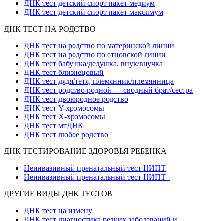
ДНК тест детский спорт пакет медиум
ДНК тест детский спорт пакет максимум
ДНК ТЕСТ НА РОДСТВО
ДНК тест на родство по материнской линии
ДНК тест на родство по отцовской линии
ДНК тест бабушка/дедушка, внук/внучка
ДНК тест близнецовый
ДНК тест дядя/тетя, племянник/племянница
ДНК тест родство родной — сводный брат/сестра
ДНК тест двоюродное родство
ДНК тест Y-хромосомы
ДНК тест X-хромосомы
ДНК тест мтДНК
ДНК тест любое родство
ДНК ТЕСТИРОВАНИЕ ЗДОРОВЬЯ РЕБЕНКА
Неинвазивный пренатальный тест НИПТ
Неинвазивный пренатальный тест НИПТ+
ДРУГИЕ ВИДЫ ДНК ТЕСТОВ
ДНК тест на измену
ДНК тест диагностика редких заболеваний и